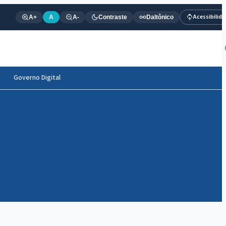
Acessibilid
A+
A
A-
Contraste
Daltônico
Governo Digital