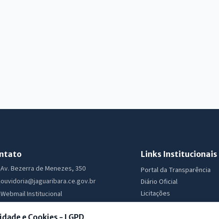
ntato
Links Institucionais
Av. Bezerra de Menezes, 350
Portal da Transparência
ouvidoria@jaguaribara.ce.gov.br
Diário Oficial
Licitações
Webmail Institucional
Ouvidoria
Segunda a Sexta 07:30 as 13:30
e-SIC
idade e Cookies - LGPD