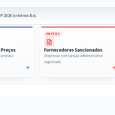
 2026 (critérios 8.x).
PNTP 8.7
e Preços
Fornecedores Sancionados
caronas).
Empresas com sanção administrativa
registrada.
IntGest AI
AI
Assistente do Portal