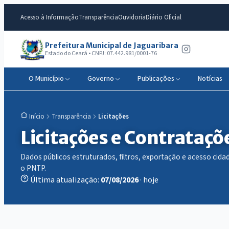
Acesso à Informação
Transparência
Ouvidoria
Diário Oficial
Prefeitura Municipal de Jaguaribara
Estado do Ceará • CNPJ: 07.442.981/0001-76
O Município
Governo
Publicações
Notícias
Transparência
Licitações
Início
Licitações e Contrataçõ
Dados públicos estruturados, filtros, exportação e acesso ci
o PNTP.
Última atualização:
07/08/2026
· hoje