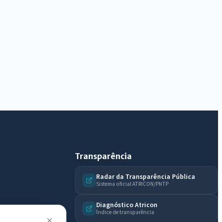
Olá. Pergunte sobre serviços, notícias, legislação,
Diário Oficial, licitações, estrutura ou transparência
do município.
Licitações abertas
Carta de serviços
Diário Oficial
Transparência
Radar da Transparência Pública
Sistema oficial ATRICON/PNTP
Diagnóstico Atricon
Índice de transparência