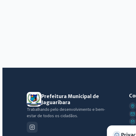
Co
Prefeitura Municipal de
Jaguaribara
Trabalhando pelo desenvolvimento e bem-
estar de todos os cidadãos.
Privac