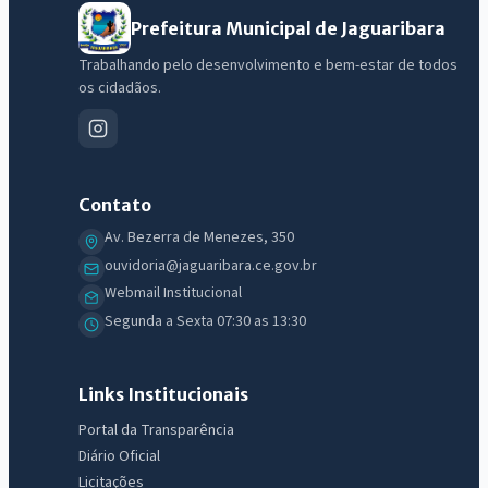
Prefeitura Municipal de Jaguaribara
Trabalhando pelo desenvolvimento e bem-estar de todos
os cidadãos.
Contato
Av. Bezerra de Menezes, 350
ouvidoria@jaguaribara.ce.gov.br
Webmail Institucional
IntGest AI
Segunda a Sexta 07:30 as 13:30
AI
Assistente do Portal
Links Institucionais
Olá. Pergunte sobre serviços, notícias, legislação, Diário Oficial,
Portal da Transparência
licitações, estrutura ou transparência do município.
Diário Oficial
Licitações
Licitações abertas
Carta de serviços
Diário Oficial