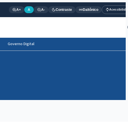
Acessibilid
A+
A
A-
Contraste
Daltônico
Governo Digital