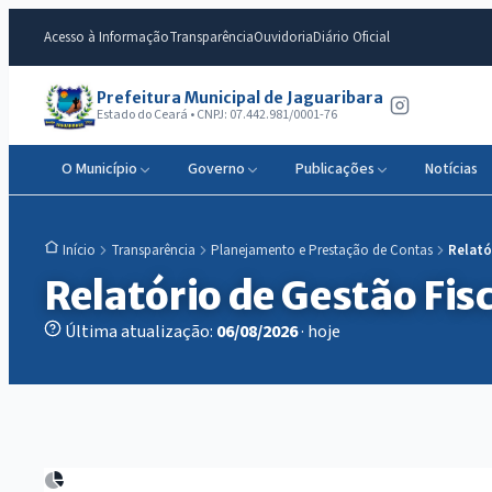
Acesso à Informação
Transparência
Ouvidoria
Diário Oficial
Prefeitura Municipal de Jaguaribara
Estado do Ceará • CNPJ: 07.442.981/0001-76
O Município
Governo
Publicações
Notícias
Transparência
Planejamento e Prestação de Contas
Relató
Início
Relatório de Gestão Fisc
Última atualização:
06/08/2026
· hoje