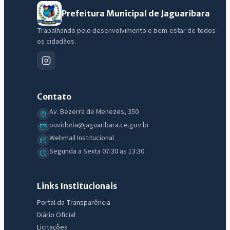
Prefeitura Municipal de Jaguaribara
Trabalhando pelo desenvolvimento e bem-estar de todos
os cidadãos.
Contato
Av. Bezerra de Menezes, 350
ouvidoria@jaguaribara.ce.gov.br
Webmail Institucional
IntGest AI
Segunda a Sexta 07:30 as 13:30
AI
Assistente do Portal
Links Institucionais
Olá. Pergunte sobre serviços, notícias, legislação, Diário Oficial,
Portal da Transparência
licitações, estrutura ou transparência do município.
Diário Oficial
Licitações
Licitações abertas
Carta de serviços
Diário Oficial