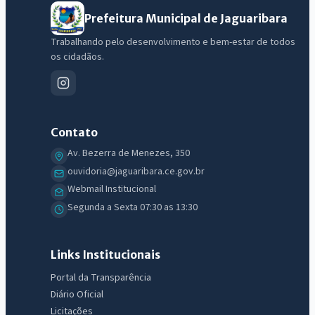
Prefeitura Municipal de Jaguaribara
Trabalhando pelo desenvolvimento e bem-estar de todos
os cidadãos.
Contato
Av. Bezerra de Menezes, 350
ouvidoria@jaguaribara.ce.gov.br
Webmail Institucional
IntGest AI
Segunda a Sexta 07:30 as 13:30
AI
Assistente do Portal
Links Institucionais
Olá. Pergunte sobre serviços, notícias, legislação, Diário Oficial,
Portal da Transparência
licitações, estrutura ou transparência do município.
Diário Oficial
Licitações
Licitações abertas
Carta de serviços
Diário Oficial