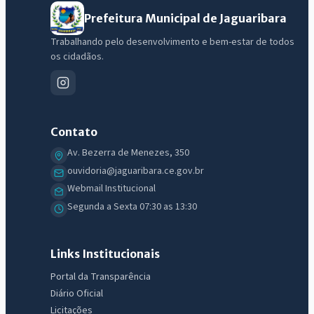
Prefeitura Municipal de Jaguaribara
Trabalhando pelo desenvolvimento e bem-estar de todos
os cidadãos.
Contato
Av. Bezerra de Menezes, 350
ouvidoria@jaguaribara.ce.gov.br
Webmail Institucional
IntGest AI
Segunda a Sexta 07:30 as 13:30
AI
Assistente do Portal
Links Institucionais
Olá. Pergunte sobre serviços, notícias, legislação, Diário Oficial,
Portal da Transparência
licitações, estrutura ou transparência do município.
Diário Oficial
Licitações
Licitações abertas
Carta de serviços
Diário Oficial