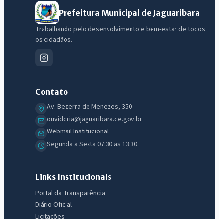
Prefeitura Municipal de Jaguaribara
Trabalhando pelo desenvolvimento e bem-estar de todos
os cidadãos.
Contato
Av. Bezerra de Menezes, 350
ouvidoria@jaguaribara.ce.gov.br
Webmail Institucional
IntGest AI
Segunda a Sexta 07:30 as 13:30
AI
Assistente do Portal
Links Institucionais
Olá. Pergunte sobre serviços, notícias, legislação, Diário Oficial,
Portal da Transparência
licitações, estrutura ou transparência do município.
Diário Oficial
Licitações
Licitações abertas
Carta de serviços
Diário Oficial