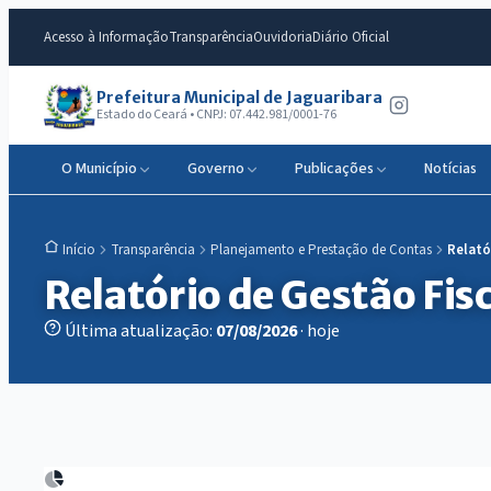
Acesso à Informação
Transparência
Ouvidoria
Diário Oficial
Prefeitura Municipal de Jaguaribara
Estado do Ceará • CNPJ: 07.442.981/0001-76
O Município
Governo
Publicações
Notícias
Transparência
Planejamento e Prestação de Contas
Relató
Início
Relatório de Gestão Fisc
Última atualização:
07/08/2026
· hoje