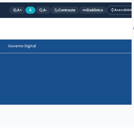
Acessibilid
A+
A
A-
Contraste
Daltônico
Governo Digital