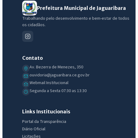
Prefeitura Municipal de Jaguaribara
Trabalhando pelo desenvolvimento e bem-estar de todos
os cidadãos.
Contato
Av. Bezerra de Menezes, 350
ouvidoria@jaguaribara.ce.gov.br
Webmail Institucional
IntGest AI
Segunda a Sexta 07:30 as 13:30
AI
Assistente do Portal
Links Institucionais
Olá. Pergunte sobre serviços, notícias, legislação, Diário Oficial,
Portal da Transparência
licitações, estrutura ou transparência do município.
Diário Oficial
Licitações
Licitações abertas
Carta de serviços
Diário Oficial