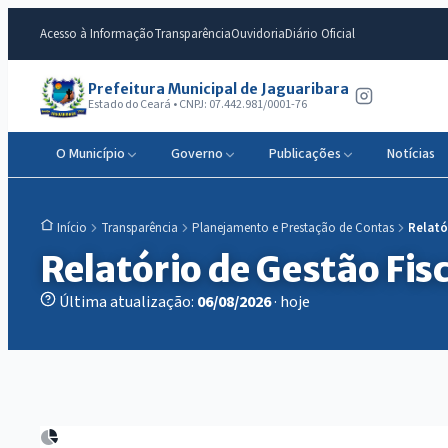
Acesso à Informação
Transparência
Ouvidoria
Diário Oficial
Prefeitura Municipal de Jaguaribara
Estado do Ceará • CNPJ: 07.442.981/0001-76
O Município
Governo
Publicações
Notícias
Transparência
Planejamento e Prestação de Contas
Relató
Início
Relatório de Gestão Fisc
Última atualização:
06/08/2026
· hoje