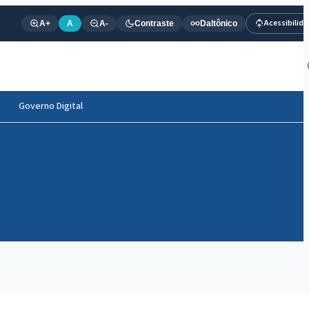
Acessibilid
A+
A
A-
Contraste
Daltônico
Governo Digital