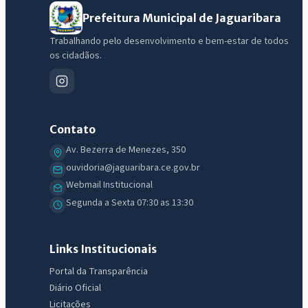
Prefeitura Municipal de Jaguaribara
Trabalhando pelo desenvolvimento e bem-estar de todos
os cidadãos.
Contato
Av. Bezerra de Menezes, 350
ouvidoria@jaguaribara.ce.gov.br
Webmail Institucional
IntGest AI
Segunda a Sexta 07:30 as 13:30
AI
Assistente do Portal
Links Institucionais
Olá. Pergunte sobre serviços, notícias, legislação, Diário Oficial,
Portal da Transparência
licitações, estrutura ou transparência do município.
Diário Oficial
Licitações
Licitações abertas
Carta de serviços
Diário Oficial