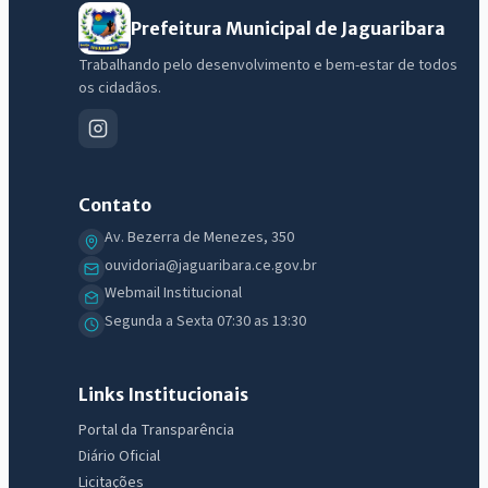
Prefeitura Municipal de Jaguaribara
Trabalhando pelo desenvolvimento e bem-estar de todos
os cidadãos.
Contato
Av. Bezerra de Menezes, 350
ouvidoria@jaguaribara.ce.gov.br
Webmail Institucional
IntGest AI
Segunda a Sexta 07:30 as 13:30
AI
Assistente do Portal
Links Institucionais
Olá. Pergunte sobre serviços, notícias, legislação, Diário Oficial,
Portal da Transparência
licitações, estrutura ou transparência do município.
Diário Oficial
Licitações
Licitações abertas
Carta de serviços
Diário Oficial