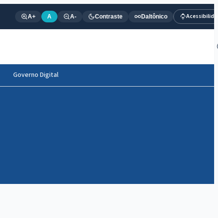
Acessibilid
A+
A
A-
Contraste
Daltônico
Governo Digital