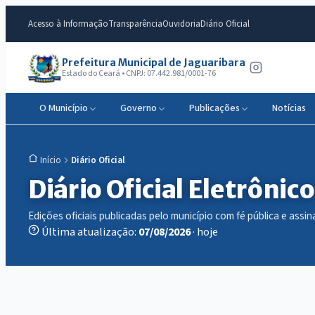
Acesso à Informação
Transparência
Ouvidoria
Diário Oficial
Prefeitura Municipal de Jaguaribara
Estado do Ceará • CNPJ: 07.442.981/0001-76
O Município
Governo
Publicações
Notícias
Diário Oficial
Início
Diário Oficial Eletrônico
Edições oficiais publicadas pelo município com fé pública e assina
Última atualização:
07/08/2026
· hoje