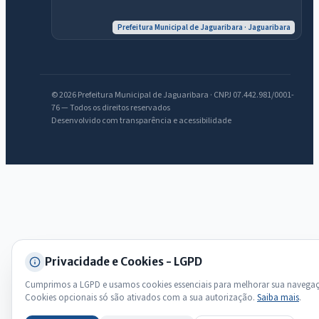
Olá. Pergunte sobre serviços, notícias, legislação, Diário Oficial,
Prefeitura Municipal de Jaguaribara · Jaguaribara
licitações, estrutura ou transparência do município.
Licitações abertas
Carta de serviços
Diário Oficial
© 2026 Prefeitura Municipal de Jaguaribara · CNPJ 07.442.981/0001-
76 — Todos os direitos reservados
Desenvolvido com transparência e acessibilidade
Privacidade e Cookies - LGPD
Cumprimos a LGPD e usamos cookies essenciais para melhorar sua navega
Cookies opcionais só são ativados com a sua autorização.
Saiba mais
.