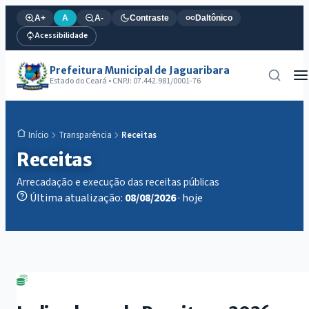
A+
A
A-
Contraste
Daltônico
Acessibilidade
Prefeitura Municipal de Jaguaribara
Estado do Ceará • CNPJ: 07.442.981/0001-76
Transparência
Receitas
Início
Receitas
Arrecadação e execução das receitas públicas
Última atualização:
08/08/2026
· hoje