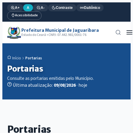
A+
A
A-
Contraste
Daltônico
Acessibilidade
Prefeitura Municipal de Jaguaribara
Estado do Ceará • CNPJ: 07.442.981/0001-76
Portarias
Início
Portarias
Consulte as portarias emitidas pelo Município.
Última atualização:
09/08/2026
· hoje
Portarias