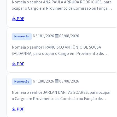
Nomeia o senhor ANA PAULA ARRUDA RODRIGUES, para
ocupar o Cargo em Provimento de Comissão ou Função
de Confiança na Secretaria de Educação, e dá outras
PDF
providências.
Nº 181/2026
03/08/2026
Nomeação
Nomeia o senhor FRANCISCO ANTÔNIO DE SOUSA
SALDANHA, para ocupar o Cargo em Provimento de
Comissão ou Função de Confiança na Secretaria de
PDF
Educação, e dá outras providências.
Nº 180/2026
03/08/2026
Nomeação
Nomeia o senhor JARLAN DANTAS SOARES, para ocupar
o Cargo em Provimento de Comissão ou Função de
Confiança na Secretaria de Educação, e dá outras
PDF
providências.