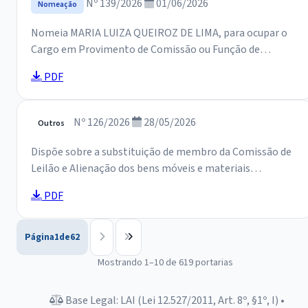
Nº 139/2026
01/06/2026
Nomeação
Nomeia MARIA LUIZA QUEIROZ DE LIMA, para ocupar o
Cargo em Provimento de Comissão ou Função de
Confiança na SECRETARIA DO GABINETE DO PREFEITO,
PDF
e dá outras providências.
Nº 126/2026
28/05/2026
Outros
Dispõe sobre a substituição de membro da Comissão de
Leilão e Alienação dos bens móveis e materiais
permanentes do Município de Jaguaribara e dá outras
PDF
providências.
Página
1
de
62
Mostrando 1–10 de 619 portarias
Base Legal: LAI (Lei 12.527/2011, Art. 8º, §1º, I) •