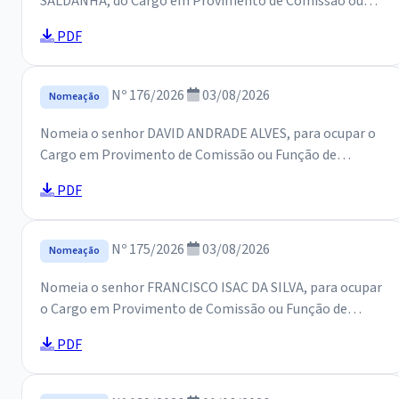
SALDANHA, do Cargo em Provimento de Comissão ou
Função de Confiança, na SECRETARIA DE EDUCAÇÃО, e dá
PDF
outras providências.
Nº 176/2026
03/08/2026
Nomeação
Nomeia o senhor DAVID ANDRADE ALVES, para ocupar o
Cargo em Provimento de Comissão ou Função de
Confiança na Secretaria de Educação, e dá outras
PDF
providências.
Nº 175/2026
03/08/2026
Nomeação
Nomeia o senhor FRANCISCO ISAC DA SILVA, para ocupar
o Cargo em Provimento de Comissão ou Função de
Confiança na Secretaria de Educação, e dá outras
PDF
providências.