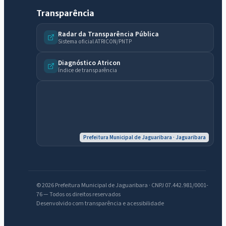
Transparência
Radar da Transparência Pública
Sistema oficial ATRICON/PNTP
Diagnóstico Atricon
IntGest AI
Índice de transparência
AI
Assistente do Portal
Olá. Pergunte sobre serviços, notícias, legislação, Diário Oficial,
licitações, estrutura ou transparência do município.
Prefeitura Municipal de Jaguaribara · Jaguaribara
Licitações abertas
Carta de serviços
Diário Oficial
© 2026 Prefeitura Municipal de Jaguaribara · CNPJ 07.442.981/0001-
76 — Todos os direitos reservados
Desenvolvido com transparência e acessibilidade