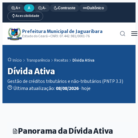
A+
A
A-
Contraste
Daltônico
Acessibilidade
Prefeitura Municipal de Jaguaribara
Estado do Ceará • CNPJ: 07.442.981/0001-76
Transparência
Receitas
Dívida Ativa
Início
Dívida Ativa
Gestão de créditos tributários e não-tributários (PNTP 3.3)
Última atualização:
08/08/2026
· hoje
Panorama da Dívida Ativa