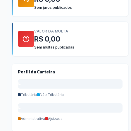
Sem juros publicados
VALOR DA MULTA
R$ 0,00
Sem multas publicadas
Perfil da Carteira
0%
0%
Tributária
Não Tributária
0%
0%
Administrativa
Ajuizada