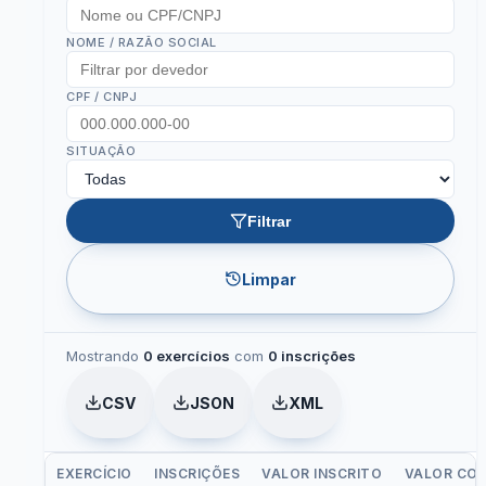
NOME / RAZÃO SOCIAL
CPF / CNPJ
SITUAÇÃO
Filtrar
Limpar
Mostrando
0 exercícios
com
0 inscrições
CSV
JSON
XML
EXERCÍCIO
INSCRIÇÕES
VALOR INSCRITO
VALOR COR