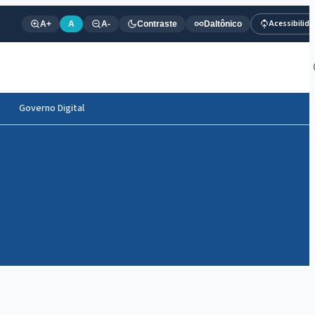
Acessibilid
A+
A
A-
Contraste
Daltônico
Governo Digital