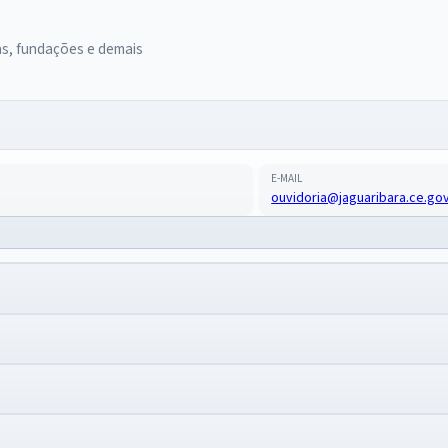
as, fundações e demais
E-MAIL
ouvidoria@jaguaribara.ce.gov