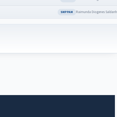
Raimunda Diogenes Saldan
SMPPAM
IntGest AI
AI
Assistente do Portal
Olá. Pergunte sobre serviços, notícias, legislação,
Diário Oficial, licitações, estrutura ou transparência
do município.
Licitações abertas
Carta de serviços
Diário Oficial