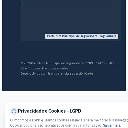
Olá. Pergunte sobre serviços, notícias, legislação, Diário Oficial,
licitações, estrutura ou transparência do município.
Licitações abertas
Carta de serviços
Diário Oficial
Prefeitura Municipal de Jaguaribara · Jaguaribara
© 2026 Prefeitura Municipal de Jaguaribara · CNPJ 07.442.981/0001-
76 — Todos os direitos reservados
Desenvolvido com transparência e acessibilidade
Privacidade e Cookies - LGPD
Cumprimos a LGPD e usamos cookies essenciais para melhorar sua navega
Cookies opcionais só são ativados com a sua autorização.
Saiba mais
.