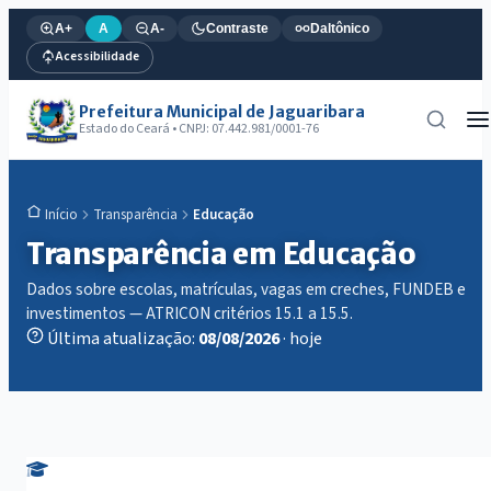
A+
A
A-
Contraste
Daltônico
Acessibilidade
Prefeitura Municipal de Jaguaribara
Estado do Ceará • CNPJ: 07.442.981/0001-76
Transparência
Educação
Início
Transparência em Educação
Dados sobre escolas, matrículas, vagas em creches, FUNDEB e
investimentos — ATRICON critérios 15.1 a 15.5.
Última atualização:
08/08/2026
· hoje