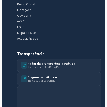
Diário Oficial
Licitações
Ouvidoria
e-SIC
LGPD
Mapa do Site
Acessibilidade
Transparência
Radar da Transparência Pública
Sistema oficial ATRICON/PNTP
Diagnóstico Atricon
Índice de transparência
IntGest AI
AI
Assistente do Portal