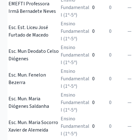
EMEFTI Professora
Fundamental
0
0
—
Irmã Bernadete Neves
I (1º-5º)
Ensino
Esc. Est. Liceu José
Fundamental
0
0
—
Furtado de Macedo
I (1º-5º)
Ensino
Esc. Mun Deodato Celso
Fundamental
0
0
—
Diógenes
I (1º-5º)
Ensino
Esc. Mun. Fenelon
Fundamental
0
0
—
Bezerra
I (1º-5º)
Ensino
Esc. Mun. Maria
Fundamental
0
0
—
Diógenes Saldanha
I (1º-5º)
Ensino
Esc. Mun. Maria Socorro
Fundamental
0
0
—
Xavier de Alemeida
I (1º-5º)