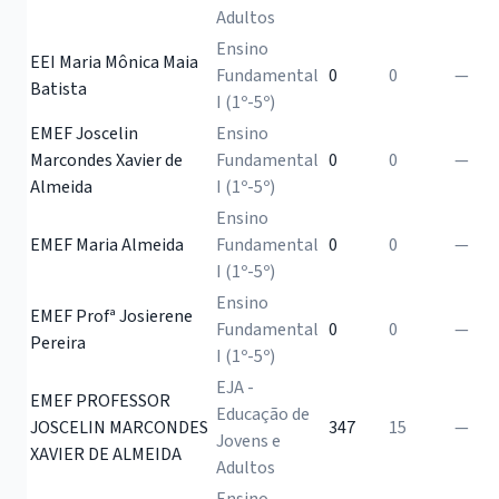
Adultos
Ensino
EEI Maria Mônica Maia
Fundamental
0
0
—
Batista
I (1º-5º)
EMEF Joscelin
Ensino
Marcondes Xavier de
Fundamental
0
0
—
Almeida
I (1º-5º)
Ensino
EMEF Maria Almeida
Fundamental
0
0
—
I (1º-5º)
Ensino
EMEF Profª Josierene
Fundamental
0
0
—
Pereira
I (1º-5º)
EJA -
EMEF PROFESSOR
Educação de
JOSCELIN MARCONDES
347
15
—
Jovens e
XAVIER DE ALMEIDA
Adultos
Ensino