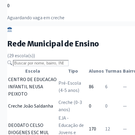
0
Aguardando vaga em creche
Rede Municipal de Ensino
(29 escola(s))
Buscar escola
Escola
Tipo
Alunos
Turmas
Bairr
CENTRO DE EDUCACAO
Pré-Escola
INFANTIL NEUSA
86
6
—
(4-5 anos)
PEIXOTO
Creche (0-3
Creche João Saldanha
0
0
—
anos)
EJA -
DEODATO CELSO
Educação de
170
12
—
DIOGENES ESC MUL
Jovens e