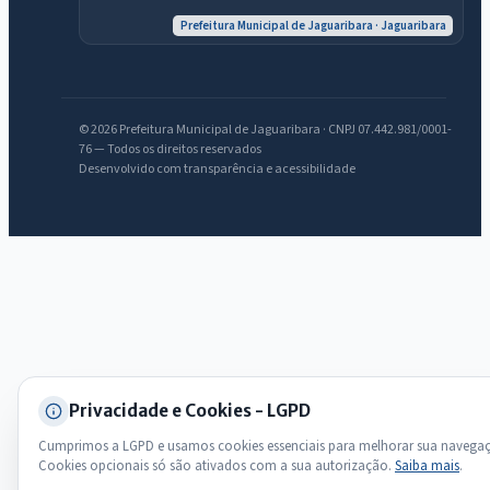
Prefeitura Municipal de Jaguaribara · Jaguaribara
Olá. Pergunte sobre serviços, notícias, legislação, Diário Oficial,
licitações, estrutura ou transparência do município.
Licitações abertas
Carta de serviços
Diário Oficial
© 2026 Prefeitura Municipal de Jaguaribara · CNPJ 07.442.981/0001-
76 — Todos os direitos reservados
Desenvolvido com transparência e acessibilidade
Privacidade e Cookies - LGPD
Cumprimos a LGPD e usamos cookies essenciais para melhorar sua navega
Cookies opcionais só são ativados com a sua autorização.
Saiba mais
.