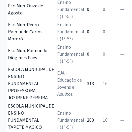
Ensino
Esc. Mun. Onze de
Fundamental
0
0
—
Agosto
I (1º-5º)
Esc. Mun. Pedro
Ensino
Raimundo Carlos
Fundamental
0
0
—
Mororó
I (1º-5º)
Ensino
Esc. Mun. Raimundo
Fundamental
0
0
—
Diógenes Paes
I (1º-5º)
ESCOLA MUNICIPAL DE
EJA -
ENSINO
Educação de
FUNDAMENTAL
313
16
—
Jovens e
PROFESSORA
Adultos
JOSIRENE PEREIRA
ESCOLA MUNICIPAL DE
ENSINO
Ensino
FUNDAMENTAL
Fundamental
200
10
—
TAPETE MAGICO
I (1º-5º)