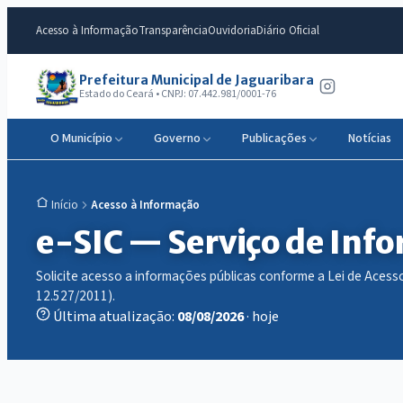
Acesso à Informação
Transparência
Ouvidoria
Diário Oficial
Prefeitura Municipal de Jaguaribara
Estado do Ceará • CNPJ: 07.442.981/0001-76
O Município
Governo
Publicações
Notícias
Acesso à Informação
Início
e-SIC — Serviço de Inf
Solicite acesso a informações públicas conforme a Lei de Acesso
12.527/2011).
Última atualização:
08/08/2026
· hoje