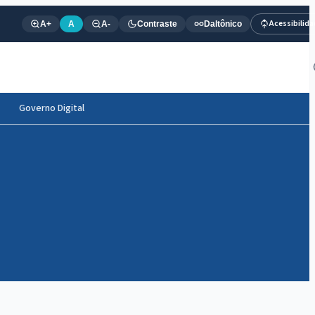
Acessibilid
A+
A
A-
Contraste
Daltônico
Governo Digital