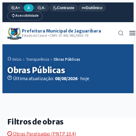
A+
A
A-
Contraste
Daltônico
Acessibilidade
Prefeitura Municipal de Jaguaribara
Estado do Ceará • CNPJ: 07.442.981/0001-76
Transparência
Obras Públicas
Início
Obras Públicas
Última atualização:
08/08/2026
· hoje
Filtros de obras
Obras Paralisadas (PNTP 10.4)