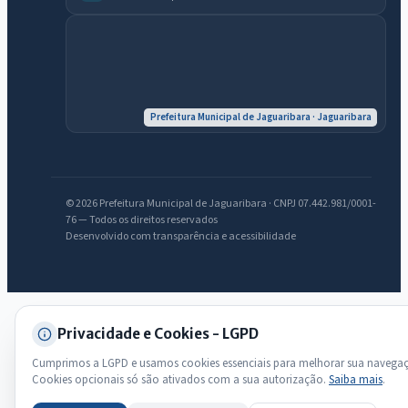
Olá. Pergunte sobre serviços, notícias, legislação, Diário Oficial,
licitações, estrutura ou transparência do município.
Licitações abertas
Carta de serviços
Diário Oficial
Prefeitura Municipal de Jaguaribara · Jaguaribara
© 2026 Prefeitura Municipal de Jaguaribara · CNPJ 07.442.981/0001-
76 — Todos os direitos reservados
Desenvolvido com transparência e acessibilidade
Privacidade e Cookies - LGPD
Cumprimos a LGPD e usamos cookies essenciais para melhorar sua navega
Cookies opcionais só são ativados com a sua autorização.
Saiba mais
.