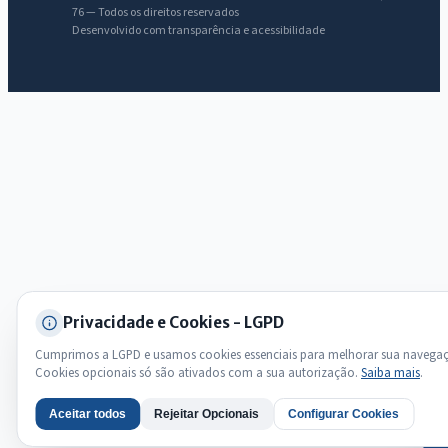
76 — Todos os direitos reservados
Desenvolvido com transparência e acessibilidade
Licitações abertas
Carta de serviços
Diário Oficial
Privacidade e Cookies - LGPD
Cumprimos a LGPD e usamos cookies essenciais para melhorar sua navega
Cookies opcionais só são ativados com a sua autorização.
Saiba mais
.
Aceitar todos
Rejeitar Opcionais
Configurar Cookies