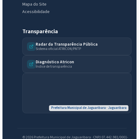
Mapa do Site
Acessibilidade
Transparência
Radar da Transparência Pública
Sistema oficial ATRICON/PNTP
Diagnóstico Atricon
Índice de transparência
IntGest AI
AI
Prefeitura Municipal de Jaguaribara · Jaguaribara
Assistente do Portal
Olá. Pergunte sobre serviços, notícias, legislação, Diário Oficial,
© 2026 Prefeitura Municipal de Jaguaribara · CNPJ 07.442.981/0001-
licitações, estrutura ou transparência do município.