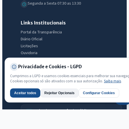
Segunda a Sexta 07:30 as 13:30
Links Institucionais
Portal da Transparência
Diário Oficial
Licitações
Ouvidoria
e-SIC
Privacidade e Cookies - LGPD
LGPD
Mapa do Site
Cumprimos a LGPD e usamos cookies essenciais para melhorar sua navega
Acessibilidade
Cookies opcionais só são ativados com a sua autorização.
Saiba mais
.
Aceitar todos
Rejeitar Opcionais
Configurar Cookies
AI
Transparência
Radar da Transparência Pública
Sistema oficial ATRICON/PNTP
Diagnóstico Atricon