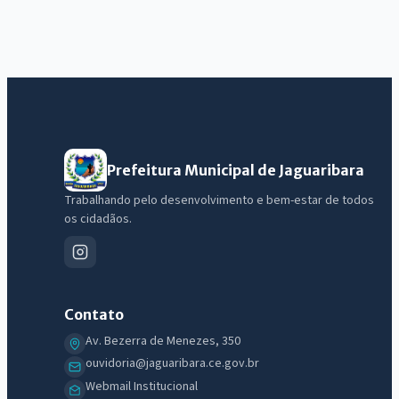
Prefeitura Municipal de Jaguaribara
Trabalhando pelo desenvolvimento e bem-estar de todos
IntGest AI
os cidadãos.
AI
Assistente do Portal
Olá. Pergunte sobre serviços, notícias, legislação, Diário Oficial,
Contato
licitações, estrutura ou transparência do município.
Av. Bezerra de Menezes, 350
Licitações abertas
Carta de serviços
Diário Oficial
ouvidoria@jaguaribara.ce.gov.br
Webmail Institucional