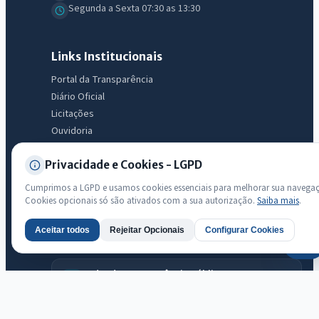
Segunda a Sexta 07:30 as 13:30
Links Institucionais
Portal da Transparência
Diário Oficial
Licitações
Ouvidoria
e-SIC
Privacidade e Cookies - LGPD
LGPD
Mapa do Site
Cumprimos a LGPD e usamos cookies essenciais para melhorar sua navega
Acessibilidade
Cookies opcionais só são ativados com a sua autorização.
Saiba mais
.
Aceitar todos
Rejeitar Opcionais
Configurar Cookies
AI
Transparência
Radar da Transparência Pública
Sistema oficial ATRICON/PNTP
Diagnóstico Atricon