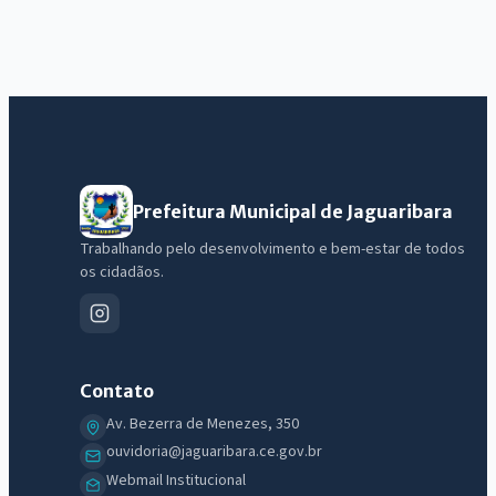
Prefeitura Municipal de Jaguaribara
Trabalhando pelo desenvolvimento e bem-estar de todos
IntGest AI
os cidadãos.
AI
Assistente do Portal
Olá. Pergunte sobre serviços, notícias, legislação, Diário Oficial,
Contato
licitações, estrutura ou transparência do município.
Av. Bezerra de Menezes, 350
Licitações abertas
Carta de serviços
Diário Oficial
ouvidoria@jaguaribara.ce.gov.br
Webmail Institucional