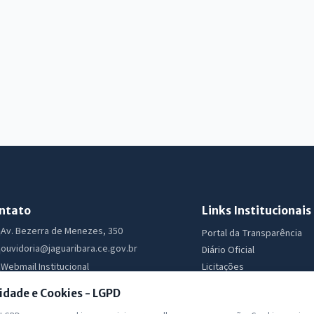
ntato
Links Institucionais
Av. Bezerra de Menezes, 350
Portal da Transparência
ouvidoria@jaguaribara.ce.gov.br
Diário Oficial
Licitações
Webmail Institucional
Ouvidoria
Segunda a Sexta 07:30 as 13:30
idade e Cookies - LGPD
e-SIC