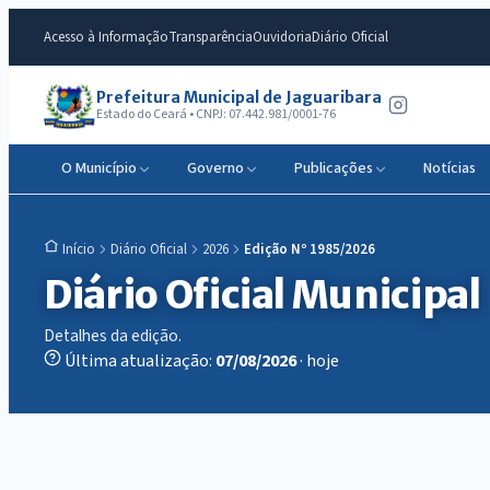
Acesso à Informação
Transparência
Ouvidoria
Diário Oficial
Prefeitura Municipal de Jaguaribara
Estado do Ceará • CNPJ: 07.442.981/0001-76
O Município
Governo
Publicações
Notícias
Diário Oficial
2026
Edição Nº 1985/2026
Início
Diário Oficial Municipal
Detalhes da edição.
Última atualização:
07/08/2026
· hoje