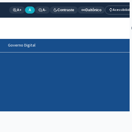
Acessibilid
A+
A
A-
Contraste
Daltônico
Governo Digital