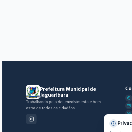
Co
Prefeitura Municipal de
Jaguaribara
Trabalhando pelo desenvolvimento e bem-
estar de todos os cidadãos.
Privac