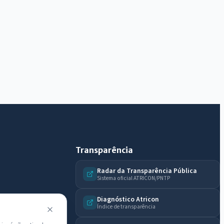
Diário Oficial, licitações, estrutura ou transparência
do município.
Licitações abertas
Carta de serviços
Diário Oficial
Transparência
Radar da Transparência Pública
Sistema oficial ATRICON/PNTP
Diagnóstico Atricon
Índice de transparência