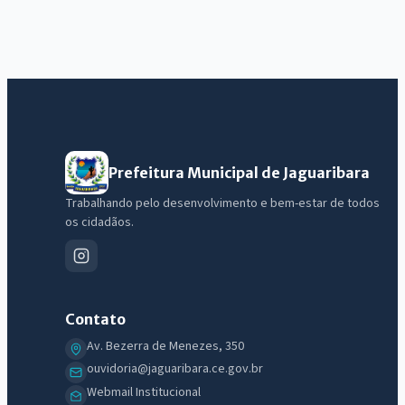
Prefeitura Municipal de Jaguaribara
Trabalhando pelo desenvolvimento e bem-estar de todos
IntGest AI
os cidadãos.
AI
Assistente do Portal
Olá. Pergunte sobre serviços, notícias, legislação, Diário Oficial,
Contato
licitações, estrutura ou transparência do município.
Av. Bezerra de Menezes, 350
Licitações abertas
Carta de serviços
Diário Oficial
ouvidoria@jaguaribara.ce.gov.br
Webmail Institucional