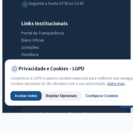
Segunda a Sexta 07:30 as 13:30
Links Institucionais
Portal da Transparência
Diário Oficial
Licitações
Ouvidoria
e-SIC
Privacidade e Cookies - LGPD
LGPD
Mapa do Site
Cumprimos a LGPD e usamos cookies essenciais para melhorar sua navega
Acessibilidade
Cookies opcionais só são ativados com a sua autorização.
Saiba mais
.
Aceitar todos
Rejeitar Opcionais
Configurar Cookies
AI
Transparência
Radar da Transparência Pública
Sistema oficial ATRICON/PNTP
Diagnóstico Atricon