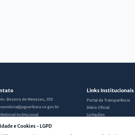
ntato
Links Institucionais
Av. Bezerra de Menezes, 350
Portal da Transparência
ouvidoria@jaguaribara.ce.gov.br
Diário Oficial
Licitações
Webmail Institucional
Ouvidoria
Segunda a Sexta 07:30 as 13:30
idade e Cookies - LGPD
e-SIC