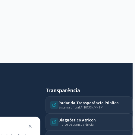
Diário Oficial, licitações, estrutura ou transparência
do município.
Licitações abertas
Carta de serviços
Diário Oficial
Transparência
Radar da Transparência Pública
Sistema oficial ATRICON/PNTP
Diagnóstico Atricon
Índice de transparência