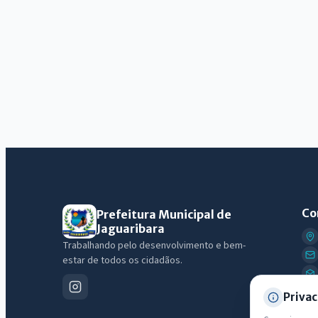
Co
Prefeitura Municipal de
Jaguaribara
Trabalhando pelo desenvolvimento e bem-
estar de todos os cidadãos.
Privac