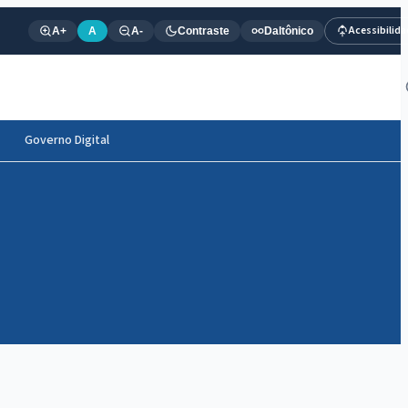
Acessibilid
A+
A
A-
Contraste
Daltônico
Governo Digital