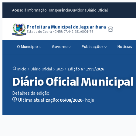
Acesso à Informação
Transparência
Ouvidoria
Diário Oficial
Prefeitura Municipal de Jaguaribara
Estado do Ceará • CNPJ: 07.442.981/0001-76
O Município
Governo
Publicações
Notícias
Diário Oficial
2026
Edição Nº 1999/2026
Início
Diário Oficial Municipal
Detalhes da edição.
Última atualização:
06/08/2026
· hoje