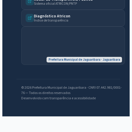
Sistema oficial ATRICON/PNTP
Diagnóstico Atricon
Índice de transparência
Prefeitura Municipal de Jaguaribara · Jaguaribara
IntGest AI
AI
Assistente do Portal
© 2026 Prefeitura Municipal de Jaguaribara · CNPJ 07.442.981/0001-
Olá. Pergunte sobre serviços, notícias, legislação, Diário Oficial,
76 — Todos os direitos reservados
Desenvolvido com transparência e acessibilidade
licitações, estrutura ou transparência do município.
Licitações abertas
Carta de serviços
Diário Oficial