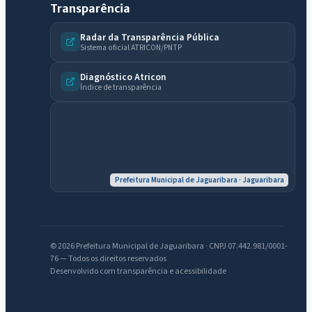
Transparência
Radar da Transparência Pública
Sistema oficial ATRICON/PNTP
Diagnóstico Atricon
Índice de transparência
IntGest AI
AI
Assistente do Portal
Olá. Pergunte sobre serviços, notícias, legislação, Diário Oficial,
Prefeitura Municipal de Jaguaribara · Jaguaribara
licitações, estrutura ou transparência do município.
Licitações abertas
Carta de serviços
Diário Oficial
© 2026 Prefeitura Municipal de Jaguaribara · CNPJ 07.442.981/0001-
76 — Todos os direitos reservados
Desenvolvido com transparência e acessibilidade