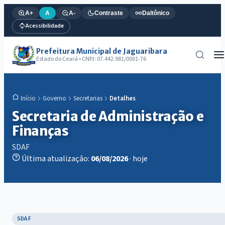
A+
A
A-
Contraste
Daltônico
Acessibilidade
Prefeitura Municipal de Jaguaribara
Estado do Ceará • CNPJ: 07.442.981/0001-76
Governo
Secretarias
Detalhes
Início
Secretaria de Administração e
Finanças
SDAF
Última atualização:
06/08/2026
· hoje
SDAF