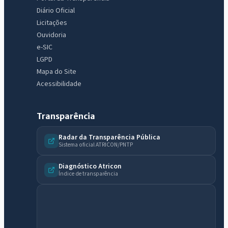
Diário Oficial
Licitações
Ouvidoria
e-SIC
LGPD
Mapa do Site
Acessibilidade
Transparência
Radar da Transparência Pública
IntGest AI
AI
Sistema oficial ATRICON/PNTP
Assistente do Portal
Diagnóstico Atricon
Índice de transparência
Olá. Pergunte sobre serviços, notícias, legislação, Diário Oficial,
licitações, estrutura ou transparência do município.
Licitações abertas
Carta de serviços
Diário Oficial