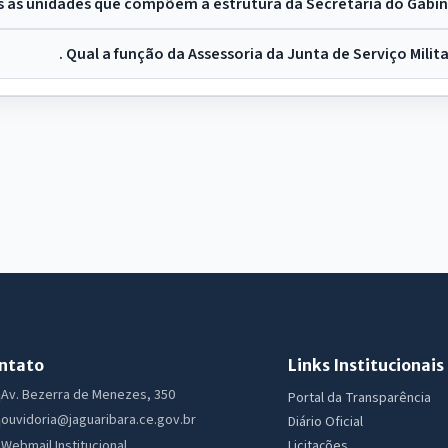
is as unidades que compõem a estrutura da Secretaria do Gabin
. Qual a função da Assessoria da Junta de Serviço Milit
ntato
Links Institucionais
Av. Bezerra de Menezes, 350
Portal da Transparência
ouvidoria@jaguaribara.ce.gov.br
Diário Oficial
Licitações
Webmail Institucional