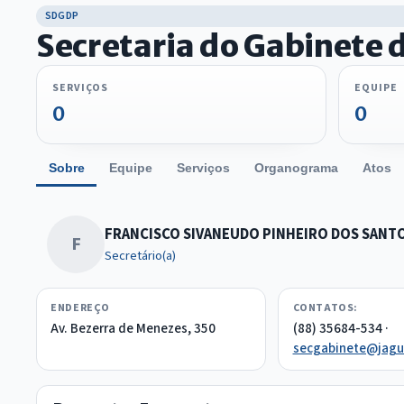
SDGDP
Secretaria do Gabinete d
SERVIÇOS
EQUIPE
0
0
Sobre
Equipe
Serviços
Organograma
Atos
FRANCISCO SIVANEUDO PINHEIRO DOS SANT
F
Secretário(a)
ENDEREÇO
CONTATOS:
Av. Bezerra de Menezes, 350
(88) 35684-534 ·
secgabinete@jagua