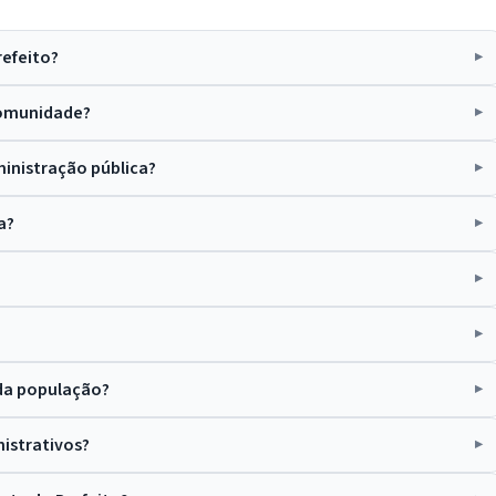
refeito?
 comunidade?
ministração pública?
a?
?
 da população?
nistrativos?