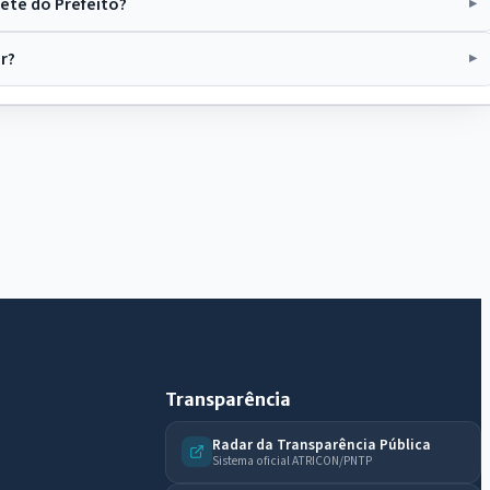
ete do Prefeito?
ar?
IntGest AI
AI
Assistente do Portal
Olá. Pergunte sobre serviços, notícias, legislação,
Diário Oficial, licitações, estrutura ou transparência
do município.
Licitações abertas
Carta de serviços
Diário Oficial
Transparência
Radar da Transparência Pública
Sistema oficial ATRICON/PNTP