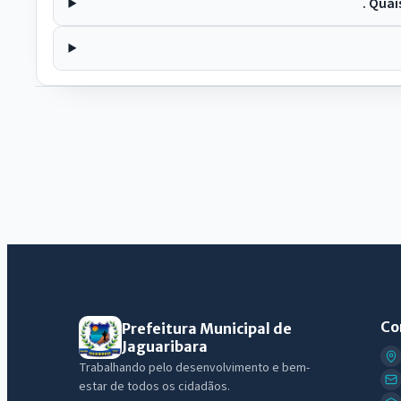
. Qua
Co
Prefeitura Municipal de
Jaguaribara
Trabalhando pelo desenvolvimento e bem-
estar de todos os cidadãos.