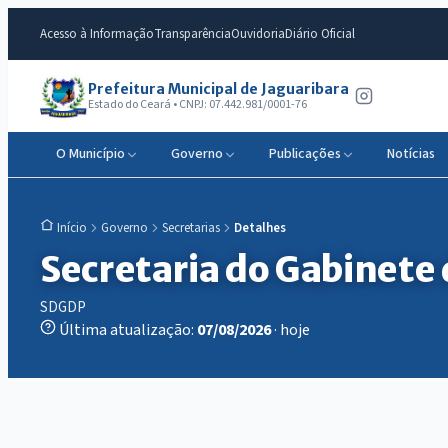
Acesso à Informação
Transparência
Ouvidoria
Diário Oficial
Prefeitura Municipal de Jaguaribara
Estado do Ceará • CNPJ: 07.442.981/0001-76
O Município
Governo
Publicações
Notícias
Governo
Secretarias
Detalhes
Início
Secretaria do Gabinete 
SDGDP
Última atualização:
07/08/2026
· hoje