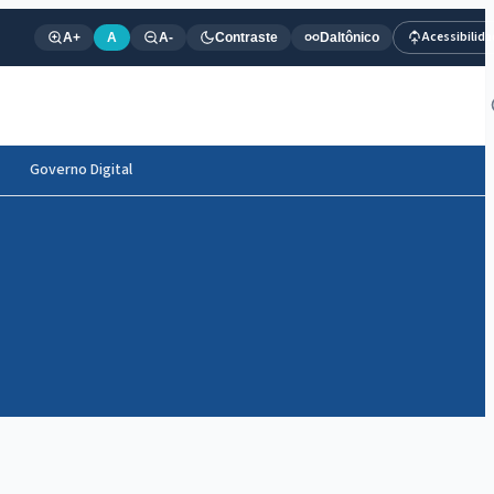
Acessibilid
A+
A
A-
Contraste
Daltônico
Governo Digital