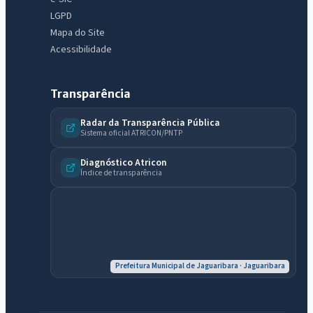
LGPD
Mapa do Site
Acessibilidade
IntGest AI
AI
Assistente do Portal
Transparência
Radar da Transparência Pública
Sistema oficial ATRICON/PNTP
Olá. Pergunte sobre serviços, notícias, legislação, Diário Oficial,
licitações, estrutura ou transparência do município.
Diagnóstico Atricon
Índice de transparência
Licitações abertas
Carta de serviços
Diário Oficial
Prefeitura Municipal de Jaguaribara · Jaguaribara