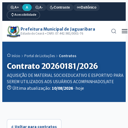
A+
A
A-
Contraste
Daltônico
Acessibilidade
Prefeitura Municipal de Jaguaribara
Estado do Ceará • CNPJ: 07.442.981/0001-76
Portal de Licitações
Contratos
Início
Contrato 20260181/2026
AQUISIÇÃO DE MATERIAL SOCIOEDUCATIVO E ESPORTIVO PARA
SEREM UTILIZADOS AOS USUÁRIOS ACOMPANHADOS/ATE
Última atualização:
10/08/2026
· hoje
Voltar para contratos