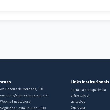
ntato
Links Institucionais
Av. Bezerra de Menezes, 350
Portal da Transparência
ouvidoria@jaguaribara.ce.gov.br
Diário Oficial
Licitações
Webmail Institucional
Ouvidoria
Segunda a Sexta 07:30 as 13:30