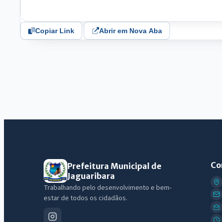
Copiar Link
Abrir em Nova Aba
Co
Prefeitura Municipal de
Jaguaribara
Trabalhando pelo desenvolvimento e bem-
estar de todos os cidadãos.