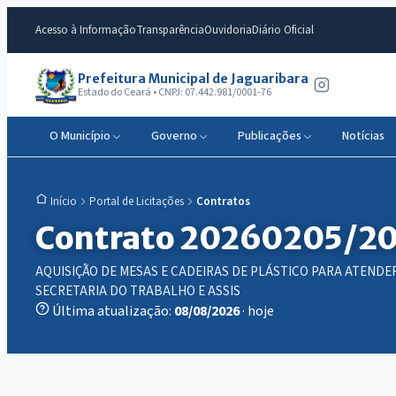
Acesso à Informação
Transparência
Ouvidoria
Diário Oficial
Prefeitura Municipal de Jaguaribara
Estado do Ceará • CNPJ: 07.442.981/0001-76
O Município
Governo
Publicações
Notícias
Portal de Licitações
Contratos
Início
Contrato 20260205/2
AQUISIÇÃO DE MESAS E CADEIRAS DE PLÁSTICO PARA ATEND
SECRETARIA DO TRABALHO E ASSIS
Última atualização:
08/08/2026
· hoje