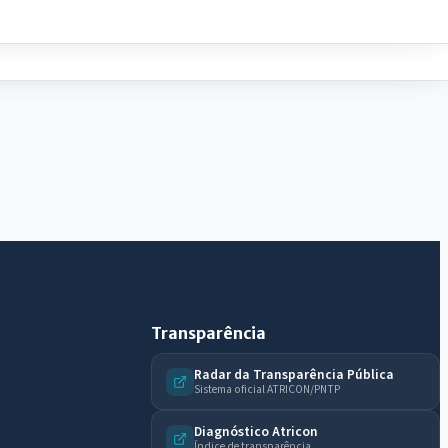
IntGest AI
AI
Assistente do Portal
Olá. Pergunte sobre serviços, notícias, legislação,
Diário Oficial, licitações, estrutura ou transparência
do município.
Licitações abertas
Carta de serviços
Diário Oficial
Transparência
Radar da Transparência Pública
Sistema oficial ATRICON/PNTP
Diagnóstico Atricon
Índice de transparência