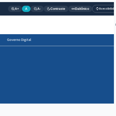
Acessibilid
A+
A
A-
Contraste
Daltônico
Governo Digital