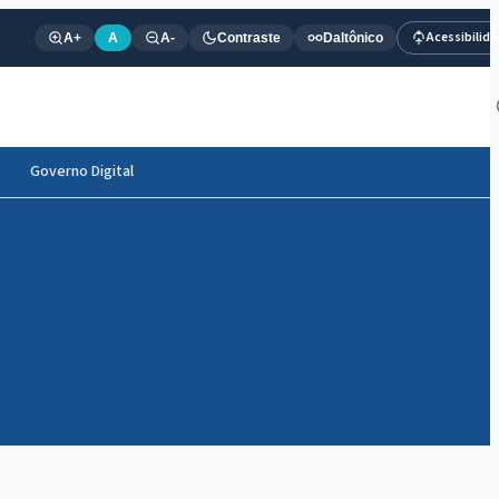
Acessibilid
A+
A
A-
Contraste
Daltônico
Governo Digital