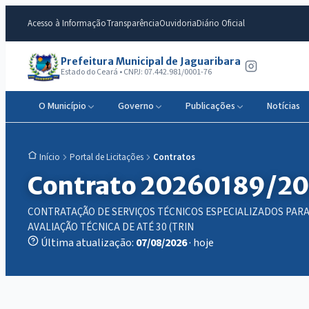
Acesso à Informação
Transparência
Ouvidoria
Diário Oficial
Prefeitura Municipal de Jaguaribara
Estado do Ceará • CNPJ: 07.442.981/0001-76
O Município
Governo
Publicações
Notícias
Portal de Licitações
Contratos
Início
Contrato 20260189/2
CONTRATAÇÃO DE SERVIÇOS TÉCNICOS ESPECIALIZADOS PARA
AVALIAÇÃO TÉCNICA DE ATÉ 30 (TRIN
Última atualização:
07/08/2026
· hoje