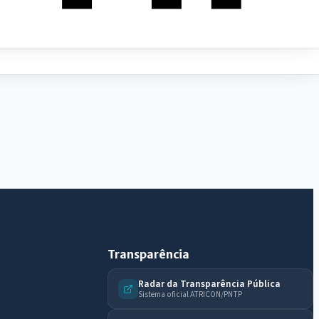
IntGest AI
AI
Assistente do Portal
Olá. Pergunte sobre serviços, notícias, legislação,
Diário Oficial, licitações, estrutura ou transparência
do município.
Licitações abertas
Carta de serviços
Diário Oficial
Transparência
Radar da Transparência Pública
Sistema oficial ATRICON/PNTP