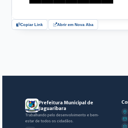
Copiar Link
Abrir em Nova Aba
Co
Prefeitura Municipal de
Jaguaribara
Trabalhando pelo desenvolvimento e bem-
estar de todos os cidadãos.