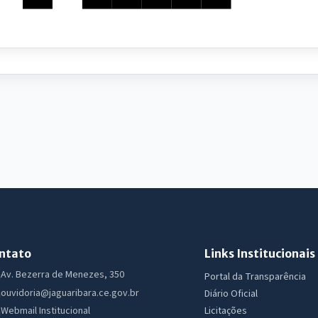
ntato
Links Institucionais
Av. Bezerra de Menezes, 350
Portal da Transparência
ouvidoria@jaguaribara.ce.gov.br
Diário Oficial
Licitações
Webmail Institucional