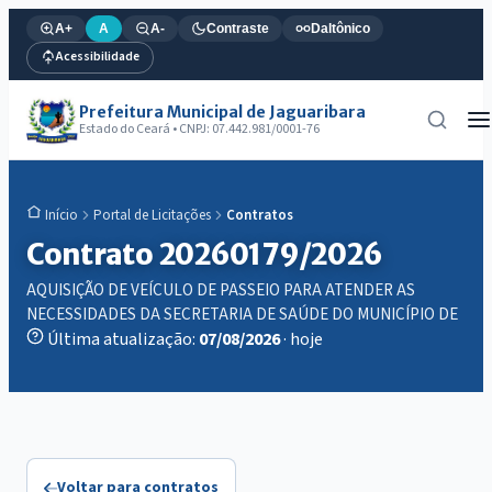
A+
A
A-
Contraste
Daltônico
Acessibilidade
Prefeitura Municipal de Jaguaribara
Estado do Ceará • CNPJ: 07.442.981/0001-76
Portal de Licitações
Contratos
Início
Contrato 20260179/2026
AQUISIÇÃO DE VEÍCULO DE PASSEIO PARA ATENDER AS
NECESSIDADES DA SECRETARIA DE SAÚDE DO MUNICÍPIO DE
Última atualização:
07/08/2026
· hoje
Voltar para contratos