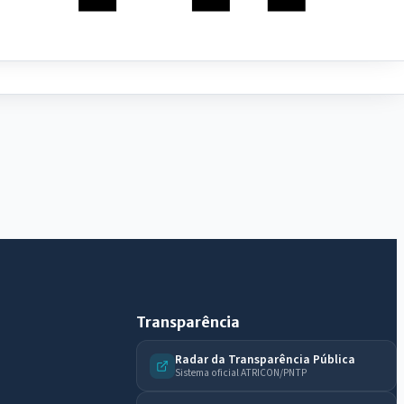
IntGest AI
AI
Assistente do Portal
Olá. Pergunte sobre serviços, notícias, legislação,
Diário Oficial, licitações, estrutura ou transparência
do município.
Licitações abertas
Carta de serviços
Diário Oficial
Transparência
Radar da Transparência Pública
Sistema oficial ATRICON/PNTP