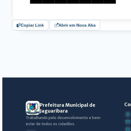
Copiar Link
Abrir em Nova Aba
Co
Prefeitura Municipal de
Jaguaribara
Trabalhando pelo desenvolvimento e bem-
estar de todos os cidadãos.