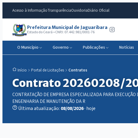
Acesso à Informação
Transparência
Ouvidoria
Diário Oficial
Prefeitura Municipal de Jaguaribara
Estado do Ceará • CNPJ: 07.442.981/0001-76
O Município
Governo
Publicações
Notícias
Portal de Licitações
Contratos
Início
Contrato 20260208/2
CONTRATAÇÃO DE EMPRESA ESPECIALIZADA PARA EXECUÇÃO 
ENGENHARIA DE MANUTENÇÃO DA R
Última atualização:
08/08/2026
· hoje