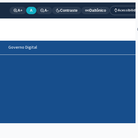
Acessibilid
A+
A
A-
Contraste
Daltônico
Governo Digital