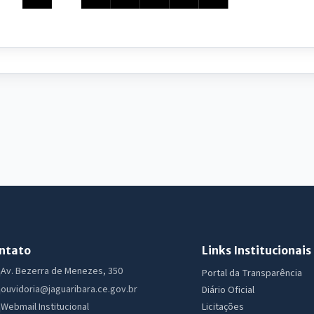
ntato
Links Institucionais
Av. Bezerra de Menezes, 350
Portal da Transparência
ouvidoria@jaguaribara.ce.gov.br
Diário Oficial
Licitações
Webmail Institucional