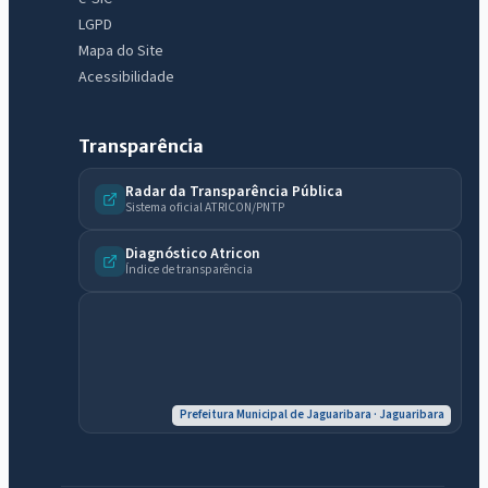
LGPD
Mapa do Site
Acessibilidade
IntGest AI
AI
Assistente do Portal
Transparência
Radar da Transparência Pública
Sistema oficial ATRICON/PNTP
Olá. Pergunte sobre serviços, notícias, legislação, Diário Oficial,
licitações, estrutura ou transparência do município.
Diagnóstico Atricon
Índice de transparência
Licitações abertas
Carta de serviços
Diário Oficial
Prefeitura Municipal de Jaguaribara · Jaguaribara