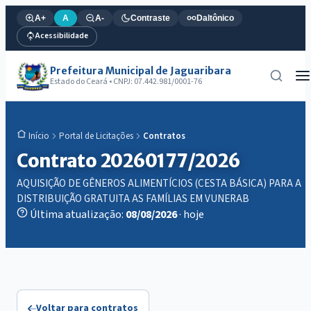
A+
A
A-
Contraste
Daltônico
Acessibilidade
Prefeitura Municipal de Jaguaribara
Estado do Ceará • CNPJ: 07.442.981/0001-76
Portal de Licitações
Contratos
Início
Contrato 20260177/2026
AQUISIÇÃO DE GÊNEROS ALIMENTÍCIOS (CESTA BÁSICA) PARA A
DISTRIBUIÇÃO GRATUITA AS FAMÍLIAS EM VUNERAB
Última atualização:
08/08/2026
· hoje
Voltar para contratos