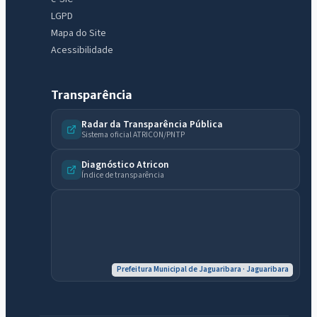
LGPD
Mapa do Site
Acessibilidade
IntGest AI
AI
Assistente do Portal
Transparência
Radar da Transparência Pública
Sistema oficial ATRICON/PNTP
Olá. Pergunte sobre serviços, notícias, legislação, Diário Oficial,
licitações, estrutura ou transparência do município.
Diagnóstico Atricon
Índice de transparência
Licitações abertas
Carta de serviços
Diário Oficial
Prefeitura Municipal de Jaguaribara · Jaguaribara