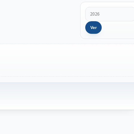
Ver
IntGest AI
AI
Assistente do Portal