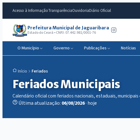
Acesso à Informação
Transparência
Ouvidoria
Diário Oficial
Prefeitura Municipal de Jaguaribara
Estado do Ceará • CNPJ: 07.442.981/0001-76
O Município
Governo
Publicações
Notícias
Feriados
Início
Feriados Municipais
Calendário oficial com feriados nacionais, estaduais, municipais
Última atualização:
06/08/2026
· hoje