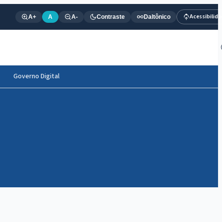
Acessibilid
A+
A
A-
Contraste
Daltônico
Governo Digital