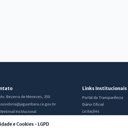
ntato
Links Institucionais
Av. Bezerra de Menezes, 350
Portal da Transparência
ouvidoria@jaguaribara.ce.gov.br
Diário Oficial
Licitações
Webmail Institucional
Ouvidoria
Segunda a Sexta 07:30 as 13:30
idade e Cookies - LGPD
e-SIC