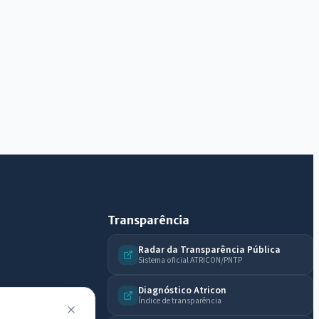
Olá. Pergunte sobre serviços, notícias, legislação,
Diário Oficial, licitações, estrutura ou transparência
do município.
Licitações abertas
Carta de serviços
Diário Oficial
Transparência
Radar da Transparência Pública
Sistema oficial ATRICON/PNTP
Diagnóstico Atricon
Índice de transparência