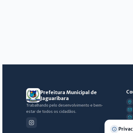
Co
Prefeitura Municipal de
Jaguaribara
Trabalhando pelo desenvolvimento e bem-
estar de todos os cidadãos.
Privac