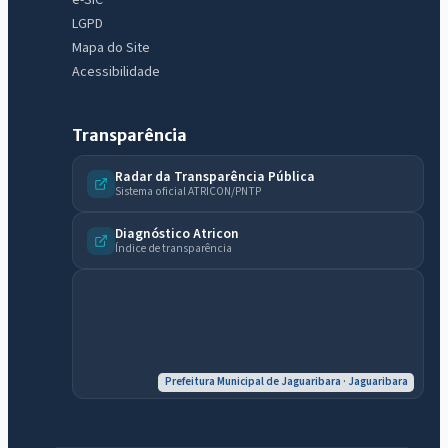
e-SIC
LGPD
Mapa do Site
Acessibilidade
Transparência
Radar da Transparência Pública
Sistema oficial ATRICON/PNTP
IntGest AI
AI
Assistente do Portal
Diagnóstico Atricon
Índice de transparência
Olá. Pergunte sobre serviços, notícias, legislação, Diário Oficial,
licitações, estrutura ou transparência do município.
Licitações abertas
Carta de serviços
Diário Oficial
Prefeitura Municipal de Jaguaribara · Jaguaribara