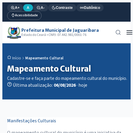
A+
A
A-
Contraste
Daltônico
Acessibilidade
Prefeitura Municipal de Jaguaribara
Estado do Ceará • CNPJ: 07.442.981/0001-76
Mapeamento Cultural
Início
Mapeamento Cultural
Cadastre-se e faça parte do mapeamento cultural do município.
Última atualização:
06/08/2026
· hoje
Manifestações Culturais
O mapeamento cultural do município é uma iniciativa da