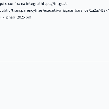
 e confira na íntegra! https://intgest-
ublic/transparencyfiles/executivo_jaguaribara_ce/1a2a7413-
s_-_pnab_2025.pdf