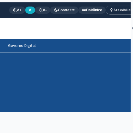
Acessibilid
A+
A
A-
Contraste
Daltônico
Governo Digital