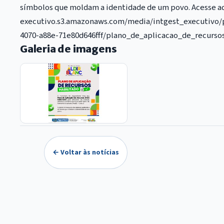
símbolos que moldam a identidade de um povo. Acesse aqui
executivo.s3.amazonaws.com/media/intgest_executivo/p
4070-a88e-71e80d646fff/plano_de_aplicacao_de_recurso
Galeria de imagens
← Voltar às notícias