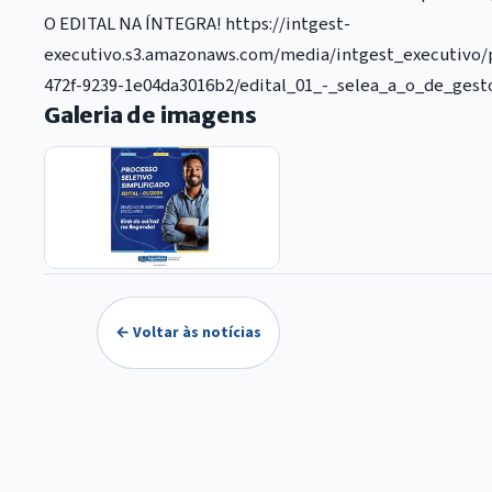
O EDITAL NA ÍNTEGRA! https://intgest-
executivo.s3.amazonaws.com/media/intgest_executivo/p
472f-9239-1e04da3016b2/edital_01_-_selea_a_o_de_gest
Galeria de imagens
← Voltar às notícias