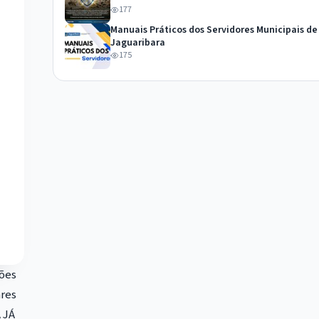
177
Manuais Práticos dos Servidores Municipais de
Jaguaribara
175
ções
ares
 JÁ