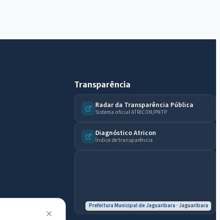
Olá. Pergunte sobre serviços, notícias, legislação,
Diário Oficial, licitações, estrutura ou transparência
do município.
Licitações abertas
Carta de serviços
Diário Oficial
Transparência
Radar da Transparência Pública
Sistema oficial ATRICON/PNTP
Diagnóstico Atricon
Índice de transparência
Prefeitura Municipal de Jaguaribara · Jaguaribara