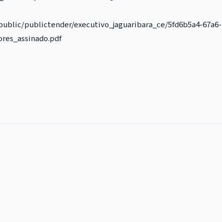
ublic/publictender/executivo_jaguaribara_ce/5fd6b5a4-67a6-
ores_assinado.pdf