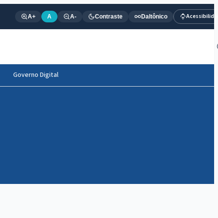
Acessibilid
A+
A
A-
Contraste
Daltônico
Governo Digital