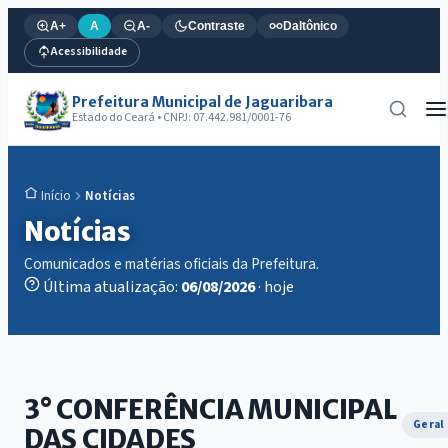
A+
A
A-
Contraste
Daltônico
Acessibilidade
Prefeitura Municipal de Jaguaribara
Estado do Ceará • CNPJ: 07.442.981/0001-76
Notícias
Início
Notícias
Comunicados e matérias oficiais da Prefeitura.
Última atualização:
06/08/2026
· hoje
3° CONFERÊNCIA MUNICIPAL
Geral
DAS CIDADES