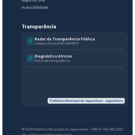
Mapa do Site
Acessibilidade
Transparência
Radar da Transparência Pública
Sistema oficial ATRICON/PNTP
IntGest AI
AI
Assistente do Portal
Diagnóstico Atricon
Índice de transparência
Olá. Pergunte sobre serviços, notícias, legislação, Diário Oficial,
licitações, estrutura ou transparência do município.
Licitações abertas
Carta de serviços
Diário Oficial
Prefeitura Municipal de Jaguaribara · Jaguaribara
© 2026 Prefeitura Municipal de Jaguaribara · CNPJ 07.442.981/0001-
76 — Todos os direitos reservados