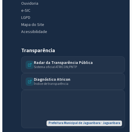
Ouvidoria
e-SIC
LGPD
Mapa do Site
Acessibilidade
Transparência
Radar da Transparência Pública
Sistema oficial ATRICON/PNTP
IntGest AI
AI
Assistente do Portal
Diagnóstico Atricon
Índice de transparência
Olá. Pergunte sobre serviços, notícias, legislação, Diário Oficial,
licitações, estrutura ou transparência do município.
Licitações abertas
Carta de serviços
Diário Oficial
Prefeitura Municipal de Jaguaribara · Jaguaribara