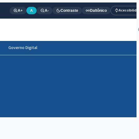
Acessibilid
A+
A
A-
Contraste
Daltônico
Governo Digital