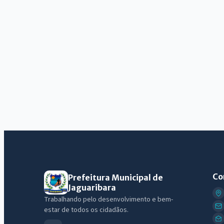
Co
Prefeitura Municipal de
Jaguaribara
Trabalhando pelo desenvolvimento e bem-
estar de todos os cidadãos.