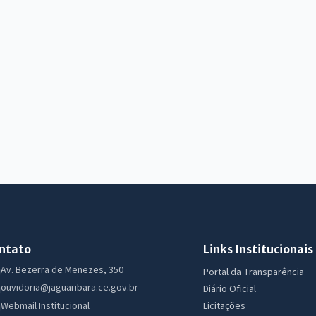
ntato
Links Institucionais
Av. Bezerra de Menezes, 350
Portal da Transparência
ouvidoria@jaguaribara.ce.gov.br
Diário Oficial
Licitações
Webmail Institucional