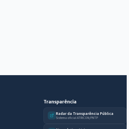
AI
Assistente do Portal
Olá. Pergunte sobre serviços, notícias, legislação,
Diário Oficial, licitações, estrutura ou transparência
do município.
Licitações abertas
Carta de serviços
Diário Oficial
Transparência
Radar da Transparência Pública
Sistema oficial ATRICON/PNTP