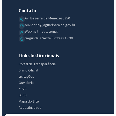
IntGest AI
Contato
AI
Assistente do Portal
Av. Bezerra de Menezes, 350
ouvidoria@jaguaribara.ce.gov.br
Webmail Institucional
Olá. Pergunte sobre serviços, notícias, legislação, Diário Oficial,
licitações, estrutura ou transparência do município.
Segunda a Sexta 07:30 as 13:30
Licitações abertas
Carta de serviços
Diário Oficial
Links Institucionais
Portal da Transparência
Diário Oficial
Licitações
Ouvidoria
e-SIC
LGPD
Mapa do Site
Acessibilidade