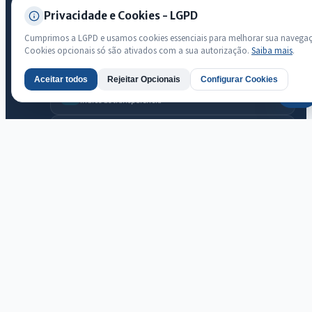
Privacidade e Cookies - LGPD
Transparência
Cumprimos a LGPD e usamos cookies essenciais para melhorar sua navega
Radar da Transparência Pública
Cookies opcionais só são ativados com a sua autorização.
Saiba mais
.
Sistema oficial ATRICON/PNTP
Aceitar todos
Rejeitar Opcionais
Configurar Cookies
AI
Diagnóstico Atricon
Índice de transparência
Prefeitura Municipal de Jaguaribara · Jaguaribara
© 2026 Prefeitura Municipal de Jaguaribara · CNPJ 07.442.981/0001-
76 — Todos os direitos reservados
Desenvolvido com transparência e acessibilidade