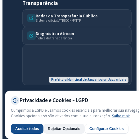
licitações, estrutura ou transparência do município.
Transparência
Licitações abertas
Carta de serviços
Diário Oficial
Radar da Transparência Pública
Sistema oficial ATRICON/PNTP
Diagnóstico Atricon
Índice de transparência
Prefeitura Municipal de Jaguaribara · Jaguaribara
Privacidade e Cookies - LGPD
© 2026 Prefeitura Municipal de Jaguaribara · CNPJ 07.442.981/0001-
Cumprimos a LGPD e usamos cookies essenciais para melhorar sua navega
76 — Todos os direitos reservados
Cookies opcionais só são ativados com a sua autorização.
Saiba mais
.
Desenvolvido com transparência e acessibilidade
Aceitar todos
Rejeitar Opcionais
Configurar Cookies
AI