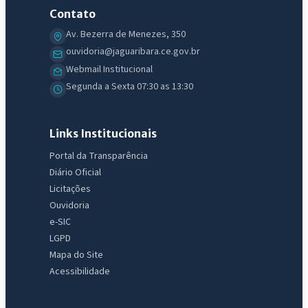
Contato
Av. Bezerra de Menezes, 350
ouvidoria@jaguaribara.ce.gov.br
Webmail Institucional
Segunda a Sexta 07:30 as 13:30
Links Institucionais
Portal da Transparência
Diário Oficial
Licitações
Ouvidoria
e-SIC
IntGest AI
LGPD
AI
Assistente do Portal
Mapa do Site
Acessibilidade
Olá. Pergunte sobre serviços, notícias, legislação, Diário Oficial,