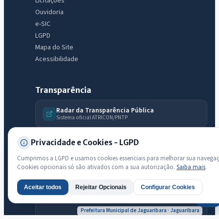
Licitações
Licitações abertas
Carta de serviços
Diário Oficial
Ouvidoria
e-SIC
LGPD
Mapa do Site
Acessibilidade
Transparência
Radar da Transparência Pública
Sistema oficial ATRICON/PNTP
Diagnóstico Atricon
Privacidade e Cookies - LGPD
Índice de transparência
Cumprimos a LGPD e usamos cookies essenciais para melhorar sua navega
Cookies opcionais só são ativados com a sua autorização.
Saiba mais
.
Aceitar todos
Rejeitar Opcionais
Configurar Cookies
AI
Prefeitura Municipal de Jaguaribara · Jaguaribara