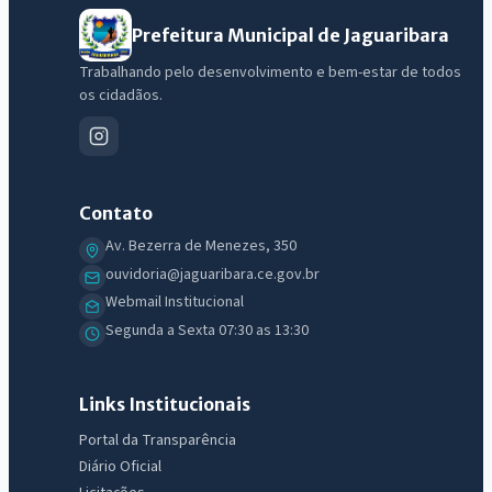
Prefeitura Municipal de Jaguaribara
Trabalhando pelo desenvolvimento e bem-estar de todos
os cidadãos.
Contato
Av. Bezerra de Menezes, 350
ouvidoria@jaguaribara.ce.gov.br
Webmail Institucional
Segunda a Sexta 07:30 as 13:30
IntGest AI
AI
Assistente do Portal
Links Institucionais
Olá. Pergunte sobre serviços, notícias, legislação, Diário Oficial,
Portal da Transparência
licitações, estrutura ou transparência do município.
Diário Oficial