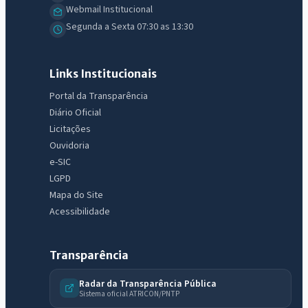
Webmail Institucional
Segunda a Sexta 07:30 as 13:30
Links Institucionais
Portal da Transparência
Diário Oficial
IntGest AI
Licitações
AI
Assistente do Portal
Ouvidoria
e-SIC
LGPD
Olá. Pergunte sobre serviços, notícias, legislação, Diário Oficial,
Mapa do Site
licitações, estrutura ou transparência do município.
Acessibilidade
Licitações abertas
Carta de serviços
Diário Oficial
Transparência
Radar da Transparência Pública
Sistema oficial ATRICON/PNTP